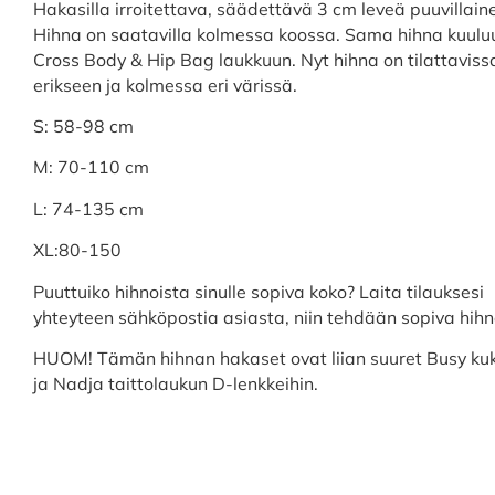
Hakasilla irroitettava, säädettävä 3 cm leveä puuvillain
Hihna on saatavilla kolmessa koossa. Sama hihna kuulu
Cross Body & Hip Bag laukkuun. Nyt hihna on tilattavis
erikseen ja kolmessa eri värissä.
S: 58-98 cm
M: 70-110 cm
L: 74-135 cm
XL:80-150
Puuttuiko hihnoista sinulle sopiva koko? Laita tilauksesi
yhteyteen sähköpostia asiasta, niin tehdään sopiva hihn
HUOM! Tämän hihnan hakaset ovat liian suuret Busy ku
ja Nadja taittolaukun D-lenkkeihin.