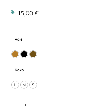
15,00
€
Väri
Koko
L
M
S