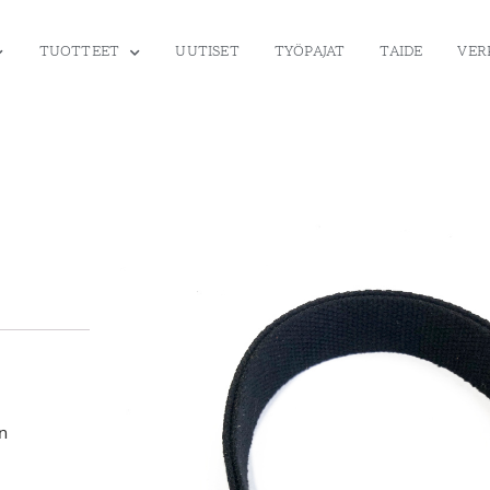
TUOTTEET
UUTISET
TYÖPAJAT
TAIDE
VER
n