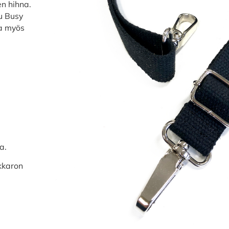
en hihna.
u Busy
sa myös
a.
kkaron