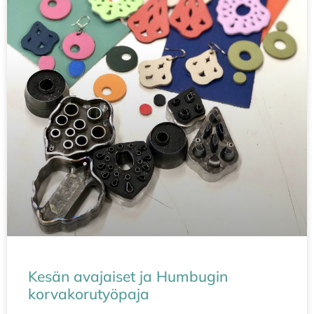
Kesän avajaiset ja Humbugin
korvakorutyöpaja