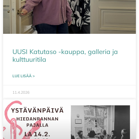
UUSI Katutaso -kauppa, galleria ja
kulttuuritila
LUE LISÄÄ >
11.4.2026