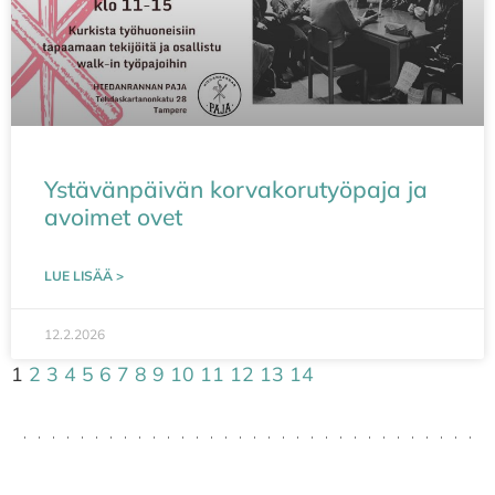
Ystävänpäivän korvakorutyöpaja ja
avoimet ovet
LUE LISÄÄ >
12.2.2026
1
2
3
4
5
6
7
8
9
10
11
12
13
14