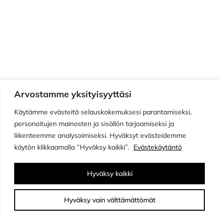
Työpajat
Arvostamme yksityisyyttäsi
Käytämme evästeitä selauskokemuksesi parantamiseksi,
personoitujen mainosten ja sisällön tarjoamiseksi ja
liikenteemme analysoimiseksi. Hyväksyt evästeidemme
käytön klikkaamalla ”Hyväksy kaikki”.
Evästekäytäntö
Tilaustyöt
Hyväksy kaikki
Hyväksy vain välttämättömät