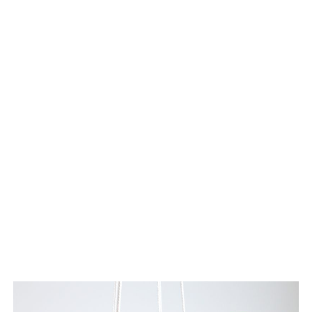
Muut asusteet ja
erikoisuudet