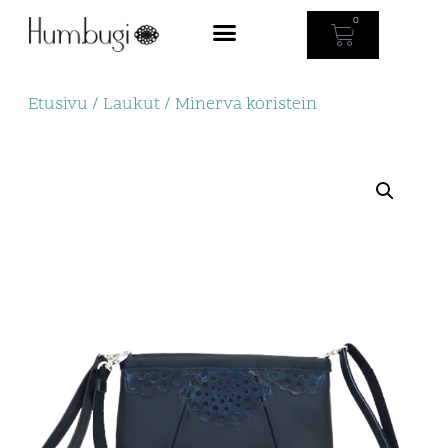
0
Etusivu
/
Laukut
/ Minerva koristein