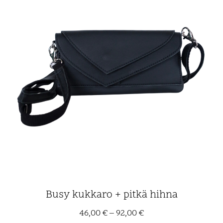
Busy kukkaro + pitkä hihna
46,00
€
–
92,00
€