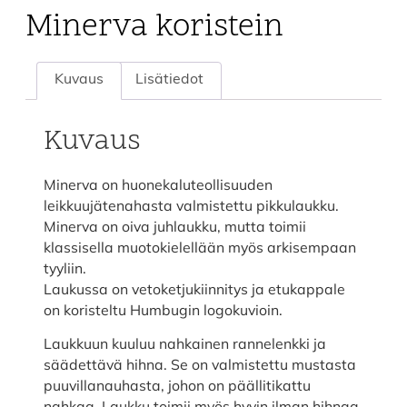
Minerva koristein
Kuvaus
Lisätiedot
Kuvaus
Minerva on huonekaluteollisuuden
leikkuujätenahasta valmistettu pikkulaukku.
Minerva on oiva juhlaukku, mutta toimii
klassisella muotokielellään myös arkisempaan
tyyliin.
Laukussa on vetoketjukiinnitys ja etukappale
on koristeltu Humbugin logokuvioin.
Laukkuun kuuluu nahkainen rannelenkki ja
säädettävä hihna. Se on valmistettu mustasta
puuvillanauhasta, johon on päällitikattu
nahkaa. Laukku toimii myös hyvin ilman hihnaa