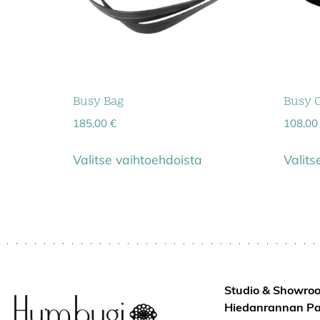
Busy Bag
Busy C
185,00
€
108,0
Valitse vaihtoehdoista
Valits
Studio & Showro
Hiedanrannan Pa