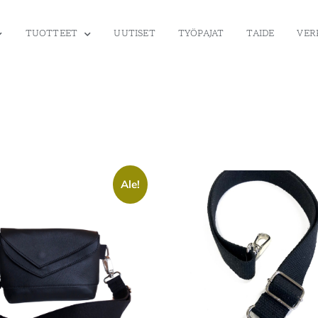
TUOTTEET
UUTISET
TYÖPAJAT
TAIDE
VER
Ale!