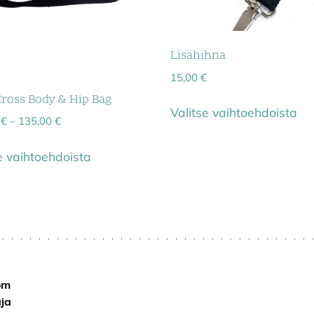
Lisähihna
15,00
€
ross Body & Hip Bag
Valitse vaihtoehdoista
0
€
–
135,00
€
e vaihtoehdoista
om
ja