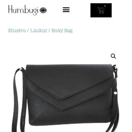
0
Etusivu
/
Laukut
/ Busy Bag