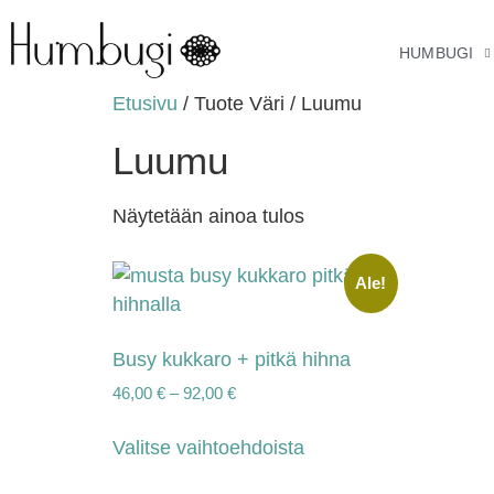
HUMBUGI
Etusivu
/ Tuote Väri / Luumu
Luumu
Näytetään ainoa tulos
Ale!
Busy kukkaro + pitkä hihna
46,00
€
–
92,00
€
Valitse vaihtoehdoista