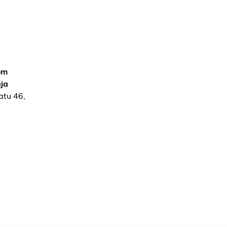
om
ja
atu 46,