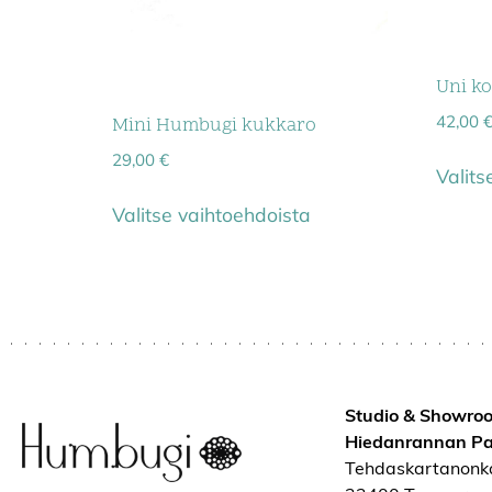
Uni k
42,00
Mini Humbugi kukkaro
29,00
€
Valits
Valitse vaihtoehdoista
Studio & Showro
Hiedanrannan Pa
Tehdaskartanonk