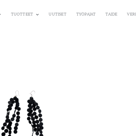
TUOTTEET
UUTISET
TYÖPAJAT
TAIDE
VER