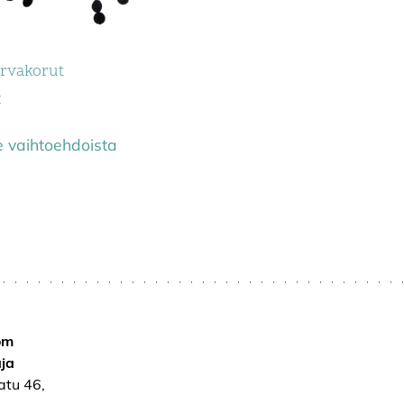
orvakorut
€
e vaihtoehdoista
om
ja
atu 46,