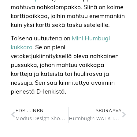
mahtuva nahkalompakko. Siinä on kolme
korttipaikkaa, joihin mahtuu enemmänkin
kuin yksi kortti sekä tasku seteleille.
Toisena uutuutena on
Mini Humbugi
kukkaro
. Se on pieni
vetoketjukiinnityksellä oleva nahkainen
pussukka, johon mahtuu vaikkapa
kortteja ja käteistä tai huulirasva ja
nessuja. Sen saa kiinnitettyä avaimiin
pienestä D-lenkistä.
EDELLINEN
SEURAAVA
Modus Design Shop Finlaysonilla
Humbugin WALK IN korvakorutyöpajat