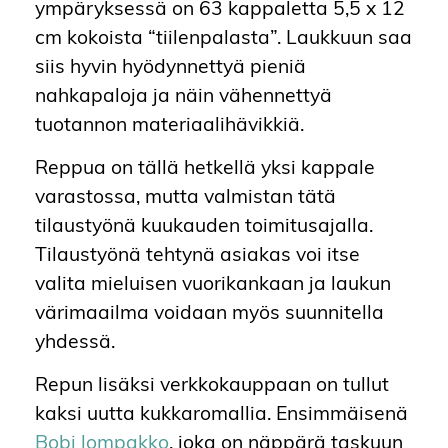
ympäryksessä on 63 kappaletta 5,5 x 12
cm kokoista “tiilenpalasta”. Laukkuun saa
siis hyvin hyödynnettyä pieniä
nahkapaloja ja näin vähennettyä
tuotannon materiaalihävikkiä.
Reppua on tällä hetkellä yksi kappale
varastossa, mutta valmistan tätä
tilaustyönä kuukauden toimitusajalla.
Tilaustyönä tehtynä asiakas voi itse
valita mieluisen vuorikankaan ja laukun
värimaailma voidaan myös suunnitella
yhdessä.
Repun lisäksi verkkokauppaan on tullut
kaksi uutta kukkaromallia. Ensimmäisenä
Bobi lompakko
, joka on näppärä taskuun