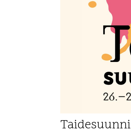
Taidesuunnist