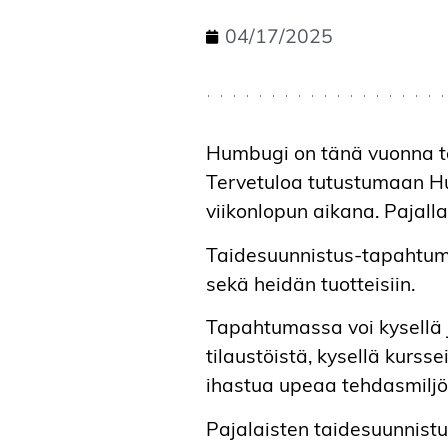
04/17/2025
Humbugi on tänä vuonna 
Tervetuloa tutustumaan 
viikonlopun aikana. Pajal
Taidesuunnistus-tapahtumas
sekä heidän tuotteisiin.
Tapahtumassa voi kysellä j
tilaustöistä, kysellä kurss
ihastua upeaa tehdasmilj
Pajalaisten taidesuunnistu