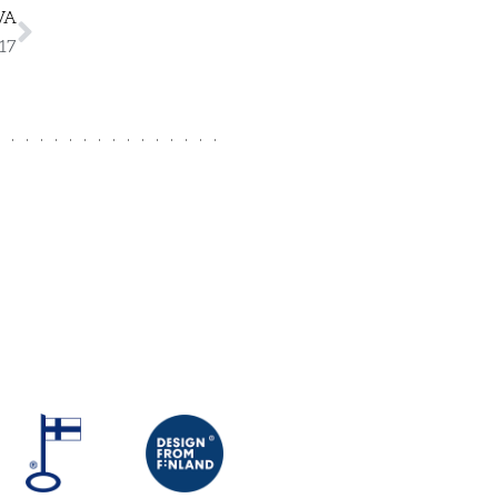
VA
17