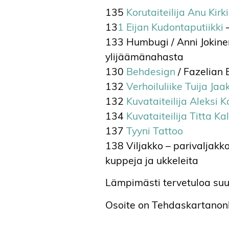
135
Korutaiteilija Anu Kirk
13
1 Eijan Kudontaputiikki
–
133 Humbugi / Anni Jokinen 
ylijäämänahasta
130
Behdesign
/ Fazelian
132
Verhoiluliike Tuija Ja
132
Kuvataiteilija Aleksi 
134
Kuvataiteilija Titta Kal
137
Tyyni Tattoo
138 Viljakko – parivaljakko
kuppeja ja ukkeleita
Lämpimästi tervetuloa su
Osoite on Tehdaskartanonk