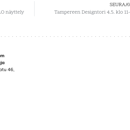
SEURAA
O näyttely
Tampereen Designtori 4.5. klo 11-
om
ja
atu 46,