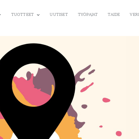
TUOTTEET
UUTISET
TYÖPAJAT
TAIDE
VER