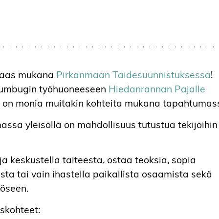
taas mukana
Pirkanmaan Taidesuunnistuksessa
!
Humbugin työhuoneeseen
Hiedanrannan Pajalle
la on monia muitakin kohteita mukana tapahtumas
sa yleisöllä on mahdollisuus tutustua tekijöihin
a keskustella taiteesta, ostaa teoksia, sopia
eista tai vain ihastella paikallista osaamista sekä
ööseen.
skohteet: