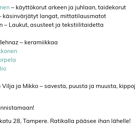
inen
– käyttökorut arkeen ja juhlaan, taidekorut
 käsinvärjätyt langat, mittatilausmatot
– Laukut, asusteet ja tekstiilitaidetta
 Behnaz – keramiikkaa
akkonen
Korpela
lio
 Vilja ja Mikko – savesta, puusta ja muusta, kippo
unnistamaan!
atu 28, Tampere. Ratikalla pääsee ihan lähelle!