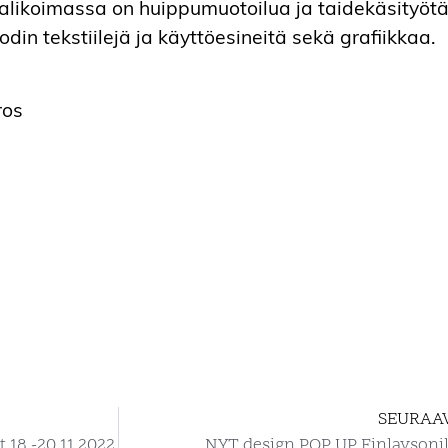
 Valikoimassa on huippumuotoilua ja taidekäsityötä
odin tekstiilejä ja käyttöesineitä sekä grafiikkaa.
ros
SEURAA
18.-20.11.2022
NYT design POP UP Finlaysonil