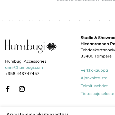
Studio & Showro
Hiedanrannan Pa
Tehdaskartanonk
33400 Tampere
Humbugi Accessories
anni@humbugi.com
Verkkokauppa
+358 443747457
Ajankohtaista
Toimitusehdot
Tietosuojaseloste
© Humbugi Accessories 2026
Arvostamme yksityisyyttäsi