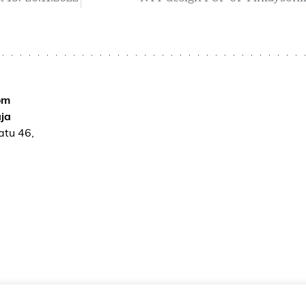
om
ja
atu 46,