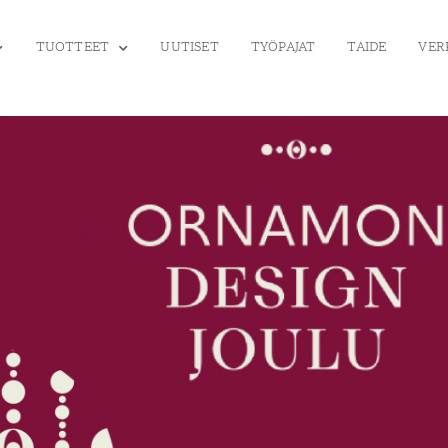
TUOTTEET
UUTISET
TYÖPAJAT
TAIDE
VER