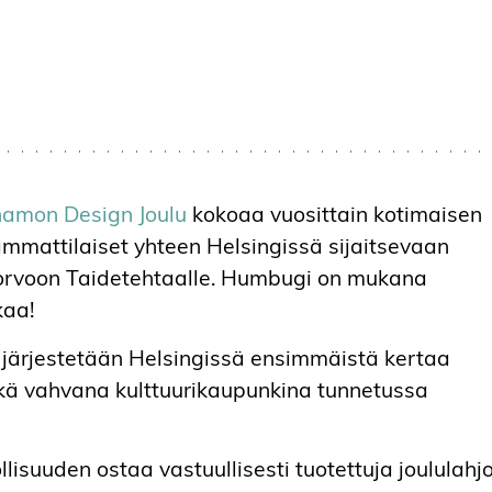
amon Design Joulu
kokoaa vuosittain kotimaisen
ammattilaiset yhteen Helsingissä sijaitsevaan
orvoon Taidetehtaalle. Humbugi on mukana
kaa!
järjestetään Helsingissä ensimmäistä kertaa
ä vahvana kulttuurikaupunkina tunnetussa
suuden ostaa vastuullisesti tuotettuja joululahj