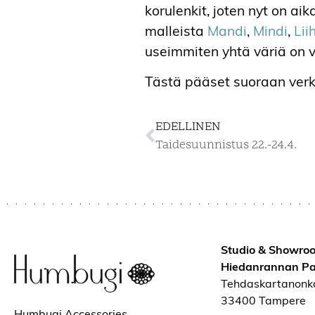
korulenkit, joten nyt on ai
malleista
Mandi
,
Mindi
,
Lii
useimmiten yhtä väriä on va
Tästä pääset suoraan ve
EDELLINEN
Taidesuunnistus 22.-24.4.
Studio & Showro
Hiedanrannan Pa
Tehdaskartanonk
33400 Tampere