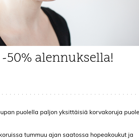
 -50% alennuksella!
pan puolella paljon yksittäisiä korvakoruja puol
akoruissa tummuu ajan saatossa hopeakoukut ja