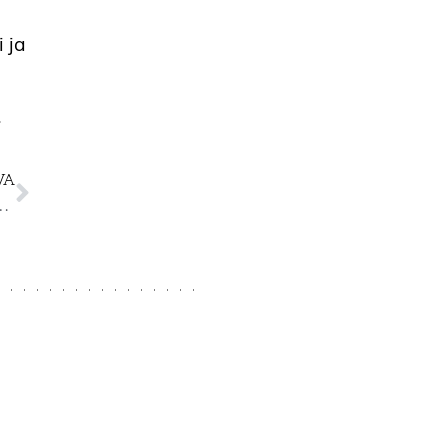
i ja
.
VA
n kesäkauppa KATUTASO