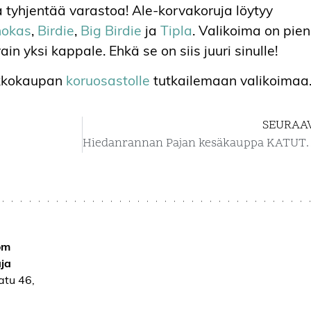
ka tyhjentää varastoa! Ale-korvakoruja löytyy
hokas
,
Birdie
,
Big Birdie
ja
Tipla
. Valikoima on pien
in yksi kappale. Ehkä se on siis juuri sinulle!
rkkokaupan
koruosastolle
tutkailemaan valikoimaa
SEURAA
Hiedanrannan Paja
om
ja
atu 46,