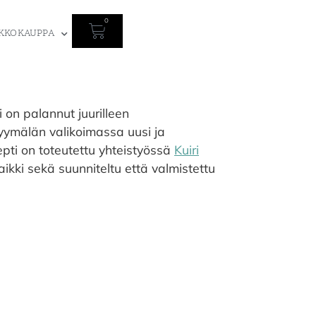
0
KKOKAUPPA
 on palannut juurilleen
yymälän valikoimassa uusi ja
pti on toteutettu yhteistyössä
Kuiri
ikki sekä suunniteltu että valmistettu