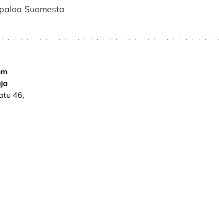
 paloa Suomesta
om
ja
atu 46,