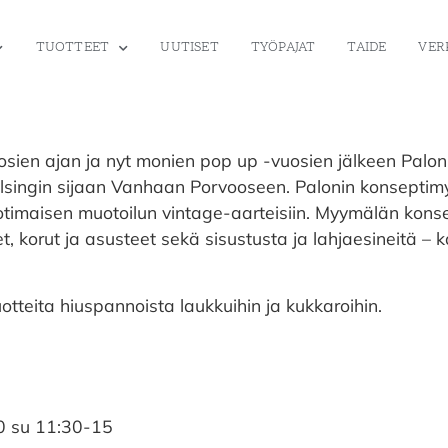
TUOTTEET
UUTISET
TYÖPAJAT
TAIDE
VER
sien ajan ja nyt monien pop up -vuosien jälkeen Paloni
Helsingin sijaan Vanhaan Porvooseen. Palonin konseptim
kotimaisen muotoilun vintage-aarteisiin. Myymälän konse
 korut ja asusteet sekä sisustusta ja lahjaesineitä – ka
tteita hiuspannoista laukkuihin ja kukkaroihin.
30 su 11:30-15