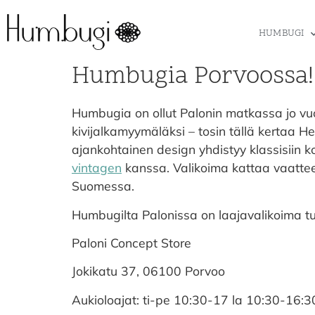
HUMBUGI
Humbugia Porvoossa!
Humbugia on ollut Palonin matkassa jo vuo
kivijalkamyymäläksi – tosin tällä kertaa 
ajankohtainen design yhdistyy klassisiin 
vintagen
kanssa. Valikoima kattaa vaatteet,
Suomessa.
Humbugilta Palonissa on laajavalikoima tuo
Paloni Concept Store
Jokikatu 37, 06100 Porvoo
Aukioloajat: ti-pe 10:30-17 la 10:30-16: