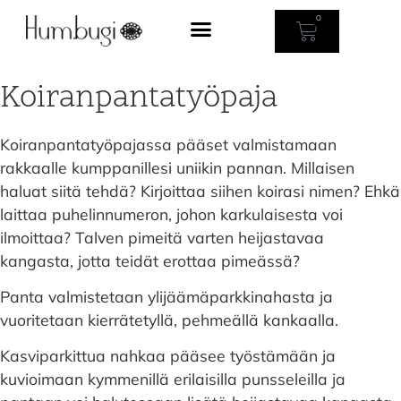
0
Koiranpantatyöpaja
Koiranpantatyöpajassa pääset valmistamaan
rakkaalle kumppanillesi uniikin pannan. Millaisen
haluat siitä tehdä? Kirjoittaa siihen koirasi nimen? Ehkä
laittaa puhelinnumeron, johon karkulaisesta voi
ilmoittaa? Talven pimeitä varten heijastavaa
kangasta, jotta teidät erottaa pimeässä?
Panta valmistetaan ylijäämäparkkinahasta ja
vuoritetaan kierrätetyllä, pehmeällä kankaalla.
Kasviparkittua nahkaa pääsee työstämään ja
kuvioimaan kymmenillä erilaisilla punsseleilla ja