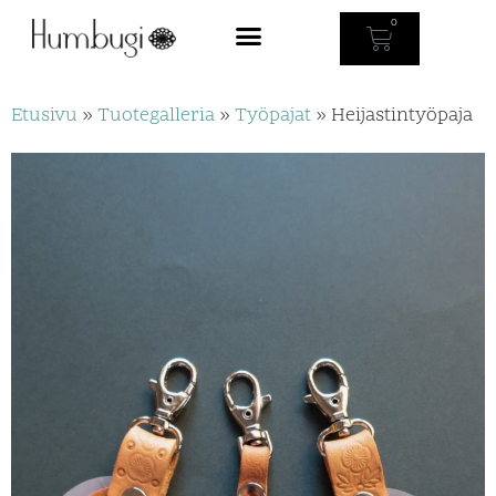
0
Etusivu
»
Tuotegalleria
»
Työpajat
»
Heijastintyöpaja