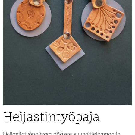
Heijastintyöpaja
Heijastintyöpajassa pääsee suunnittelemaan ja